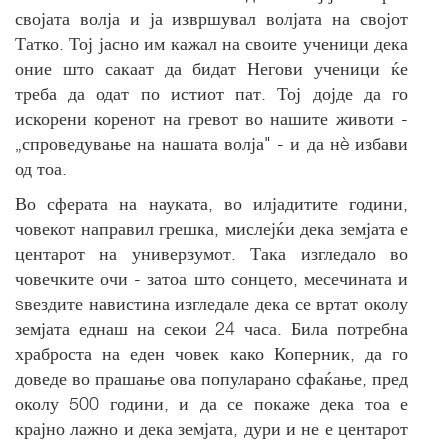
својата волја и ја извршувал волјата на својот
Татко. Тој јасно им кажал на своите ученици дека
оние што сакаат да бидат Негови ученици ќе
треба да одат по истиот пат. Тој дојде да го
искорени коренот на гревот во нашите животи -
„спроведување на нашата волја" - и да нè избави
од тоа.
Во сферата на науката, во илјадитите години,
човекот направил грешка, мислејќи дека земјата е
центарот на универзумот. Така изгледало во
човечките очи - затоа што сонцето, месечината и
sвездите навистина изгледале дека се вртат околу
земјата еднаш на секои 24 часа. Била потребна
храброста на еден човек како Коперник, да го
доведе во прашање ова популарано сфаќање, пред
околу 500 години, и да се покаже дека тоа е
крајно лажно и дека земјата, дури и не е центарот