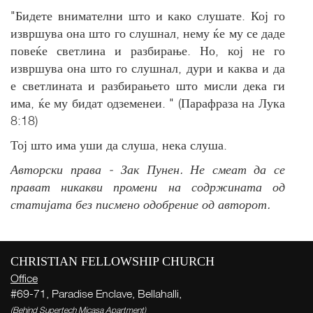
"Бидете внимателни што и како слушате. Кој го
извршува она што го слушнал, нему ќе му се даде
повеќе светлина и разбирање. Но, кој не го
извршува она што го слушнал, дури и каква и да
е светлината и разбирањето што мисли дека ги
има, ќе му бидат одземенеи. " (Парафраза на Лука
8:18)
Тој што има уши да слуша, нека слуша.
Авторски права - Зак Пунен. Не смеат да се
прават никакви промени на содржината од
статијата без писмено одобрение од авторот.
CHRISTIAN FELLOWSHIP CHURCH
Live
Office
#69-71, Paradise Enclave, Bellahalli,
More
(Behind Supertech Micasa Apartment)