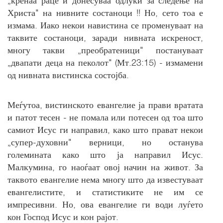
„кренаа раце и донесуваа одлуки за следење на
Христа" на нивните состаноци !! Но, сето тоа е
измама. Иако некои навистина се променуваат на
таквите состаноци, заради нивната искреност,
многу такви „преобратеници" постануваат
„двапати деца на пеколот" (Мт.23:15) - измамени
од нивната вистинска состојба.
Меѓутоа, вистинското евангелие ја прави вратата
и патот тесен - не помала или потесен од тоа што
самиот Исус ги направил, како што прават некои
„супер-духовни" верници, но останува
големината како што ја направил Исус.
Малкумина, го наоѓаат овој начин на живот. За
таквото евангелие нема многу што да известуваат
евангелистите, и статистиките не им се
импресивни. Но, ова евангелие ги води луѓето
кон Господ Исус и кон рајот.