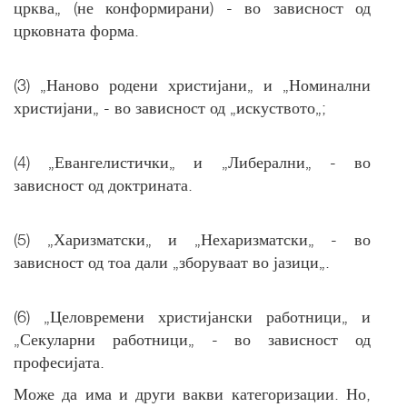
црква„ (не конформирани) - во зависност од
црковната форма.
(3) „Наново родени христијани„ и „Номинални
христијани„ - во зависност од „искуството„;
(4) „Евангелистички„ и „Либерални„ - во
зависност од доктрината.
(5) „Харизматски„ и „Нехаризматски„ - во
зависност од тоа дали „зборуваат во јазици„.
(6) „Целовремени христијански работници„ и
„Секуларни работници„ - во зависност од
професијата.
Може да има и други вакви категоризации. Но,