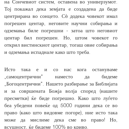
на Сончевиот систем, оставена во универзумот.
Тој покажал дека земјата е создадена да биде
центрирана во сонцето. Сè додека човекот имал
погрешен центар, неговите научни собирања и
одземања биле погрешни - затоа што неговиот
центар бил погрешен. Но, штом човекот го
открил вистинскиот центар, тогаш овие собирања
и одземања испаднале како што треба.
Исто така е и со нас кога остануваме
„самоцентрични" наместо да бидеме
„Богоцентрични". Нашето разбирање за Библијата
и за совршената Божја волја според (нашите
пресметки) ќе биде погрешно. Како што луѓето
беа убедени повеќе од 5000 години дека се во
право (како што видовме погоре), ние исто така
може да мислиме дека сме во право! Но,
всушност, ќе бидеме 100% во криво.