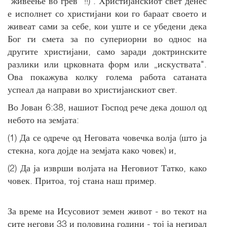
"живеење во грев" !!) . Христијанскиот свет денес
е исполнет со христијани кои го бараат своето и
живеат сами за себе, кои уште и се убедени дека
Бог ги смета за по супериорни во однос на
другите христијани, само заради доктринските
разлики или црковната форм или „искуствата".
Ова покажува колку голема работа сатаната
успеал да направи во христијанскиот свет.
Во Јован 6:38, нашиот Господ рече дека дошол од
небото на земјата:
(1) Да се ​​одрече од Неговата човечка волја (што ја
стекна, кога дојде на земјата како човек) и,
(2) Да ја ​​изврши волјата на Неговиот Татко, како
човек. Притоа, тој стана наш пример.
За време на Исусовиот земен живот - во текот на
сите негови 33 и половина години - тој ја негирал