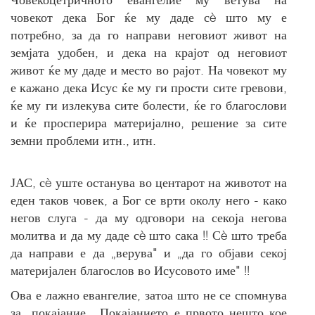
човекот дека Бог ќе му даде сè што му е
потребно, за да го направи неговиот живот на
земјата удобен, и дека на крајот од неговиот
живот ќе му даде и место во рајот. На човекот му
е кажано дека Исус ќе му ги прости сите гревови,
ќе му ги излекува сите болести, ќе го благослови
и ќе просперира материјално, решение за сите
земни проблеми итн., итн.
ЈАС, сè уште останува во центарот на животот на
еден таков човек, а Бог се врти околу него - како
негов слуга - да му одговори на секоја негова
молитва и да му даде сè што сака !! Сè што треба
да направи е да „верува" и „да го објави секој
материјален благослов во Исусовото име" !!
Ова е лажно евангелие, затоа што не се спомнува
за „покајание„. Покајанието е првото нешто кое