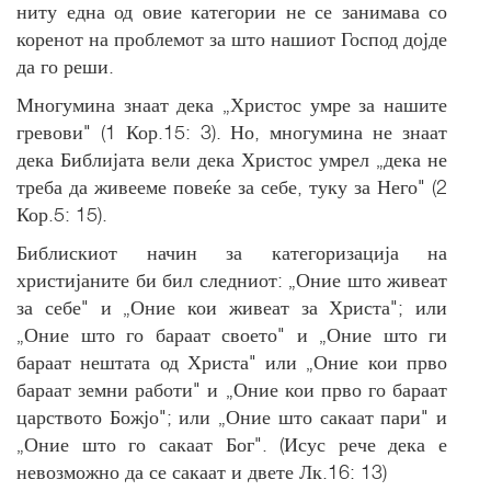
ниту една од овие категории не се занимава со
коренот на проблемот за што нашиот Господ дојде
да го реши.
Многумина знаат дека „Христос умре за нашите
гревови" (1 Кор.15: 3). Но, многумина не знаат
дека Библијата вели дека Христос умрел „дека не
треба да живееме повеќе за себе, туку за Него" (2
Кор.5: 15).
Библискиот начин за категоризација на
христијаните би бил следниот: „Оние што живеат
за себе" и „Оние кои живеат за Христа"; или
„Оние што го бараат своето" и „Оние што ги
бараат нештата од Христа" или „Оние кои прво
бараат земни работи" и „Оние кои прво го бараат
царството Божјо"; или „Оние што сакаат пари" и
„Оние што го сакаат Бог". (Исус рече дека е
невозможно да се сакаат и двете Лк.16: 13)