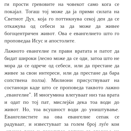
ги прости гревовите на човекот само кога се
покајал. Тогаш тој може да ја прими силата на
Светиот Дух, која го поттикнува секој ден да се
откажува од себеси за да може да живее
богоцентричен живот. Ова е евангелието што го
проповедаа Исус и апостолите.
Лажното евангелие ги прави вратата и патот да
бидат широки (лесно може да се оди, затоа што не
мора да се одрече од себеси, или да престане да
живее за свои интереси, или да престане да бара
сопствена полза). Милиони присуствуваат на
состаноци каде што се проповеда таквото лажно
„евангелие". И многумина влегуваат низ таа врата
и одат по тој пат, мислејќи дека тоа води до
живот. Но, тоа всушност води до уништување.
Евангелистите на ова евангелие сепак се
радуваат, и известуваат за голем број луѓе кои