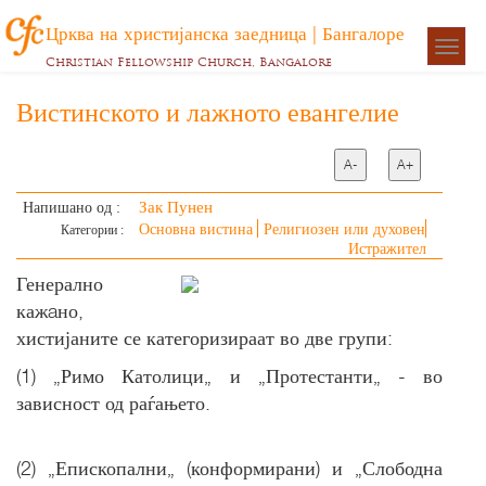
Црква на христијанска заедница | Бангалоре
Togg
Christian Fellowship Church, Bangalore
navigat
Вистинското и лажното евангелие
A-
A+
Зак Пунен
Напишано од :
Основна вистина
Религиозен или духовен
Категории :
Истражител
Генерално
кажaно,
хистијаните се категоризираат во две групи:
(1) „Римо Католици„ и „Протестанти„ - во
зависност од раѓањето.
(2) „Епископални„ (конформирани) и „Слободна