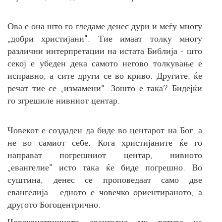
Ова е она што го гледаме денес дури и меѓу многу
„добри христијани". Тие имаат толку многу
различни интерпретации на истата Библија - што
секој е убеден дека самото негово толкување е
исправно, а сите други се во криво. Другите, ќе
речат тие се „измамени". Зошто е така? Бидејќи
го згрешиле нивниот центар.
Човекот е создаден да биде во центарот на Бог, а
не во самиот себе. Кога христијаните ќе го
направат погрешниот центар, нивното
„евангелие" исто така ќе биде погрешно. Во
суштина, денес се проповедаат само две
евангелија - едното е човечко ориентираното, а
другото Богоцентрично.
Човекоцетричното евангелие му ветува на