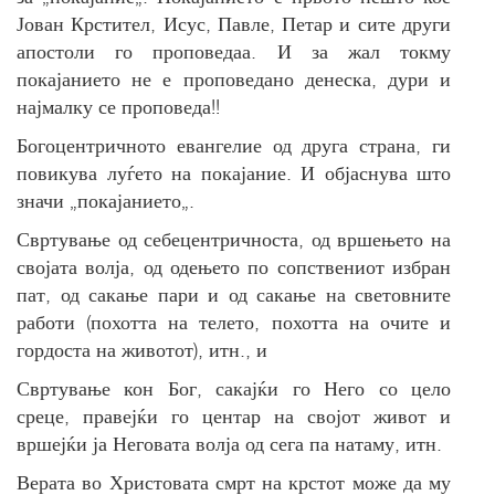
Јован Крстител, Исус, Павле, Петар и сите други
апостоли го проповедаа. И за жал токму
покајанието не е проповедано денеска, дури и
најмалку се проповеда!!
Богоцентричното евангелие од друга страна, ги
повикува луѓето на покајание. И објаснува што
значи „покајанието„.
Свртување од себецентричноста, од вршењето на
својата волја, од одењето по сопствениот избран
пат, од сакање пари и од сакање на световните
работи (похотта на телето, похотта на очите и
гордоста на животот), итн., и
Свртување кон Бог, сакајќи го Него со цело
среце, правејќи го центар на својот живот и
вршејќи ја Неговата волја од сега па натаму, итн.
Верата во Христовата смрт на крстот може да му