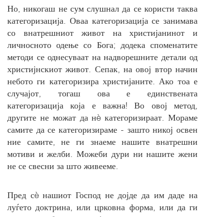
Но, никогаш не сум слушнал да се користи таква
категоризација. Оваа категоризација се занимава
со внатрешниот живот на христијанинот и
личносното одење со Бога; додека споменатите
методи се однесуваат на надворешните детали од
христијнскиот живот. Сепак, на овој втор начин
небото ги категоризира христијаните. Ако тоа е
случајот, тогаш ова е единствената
категоризација која е важна! Во овој метод,
другите не можат да нè категоризираат. Мораме
самите да се категоризираме - зашто никој освен
ние самите, не ги знаеме нашите внатрешни
мотиви и желби. Можеби дури ни нашите жени
не се свесни за што живееме.
Пред сè нашиот Господ не дојде да им даде на
луѓето доктрина, или црковна форма, или да ги