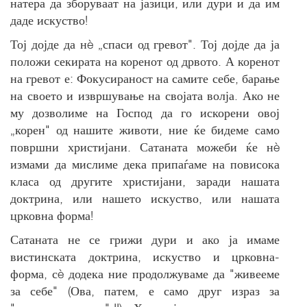
натера да зборуваат на јазици, или дури и да им
даде искуство!
Тој дојде да нè „спаси од гревот". Тој дојде да ја
положи секирата на коренот од дрвото. А коренот
на гревот е: Фокусираност на самите себе, барање
на своето и извршување на својата волја. Ако не
му дозволиме на Господ да го искорени овој
„корен" од нашите животи, ние ќе бидеме само
површни христијани. Сатаната можеби ќе нè
измами да мислиме дека припаѓаме на повисока
класа од другите христијани, заради нашата
доктрина, или нашето искуство, или нашата
црковна форма!
Сатаната не се грижи дури и ако ја имаме
вистинската доктрина, искуство и црковна-
форма, сè додека ние продолжуваме да "живееме
за себе" (Ова, патем, е само друг израз за