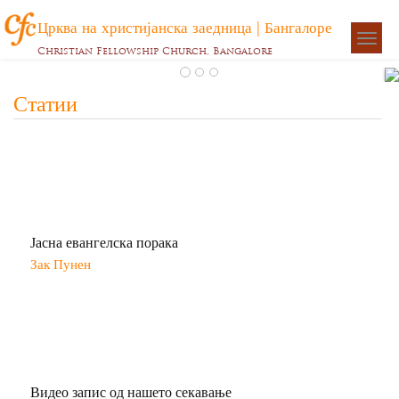
Црква на христијанска заедница | Бангалоре
Togg
Christian Fellowship Church, Bangalore
navigat
Статии
Јасна евангелска порака
Зак Пунен
Видео запис од нашето секавање